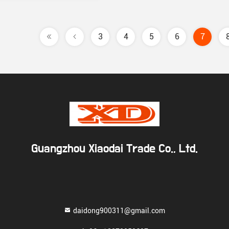
3
4
5
6
7
Guangzhou Xiaodai Trade Co., Ltd.
daidong900311@gmail.com