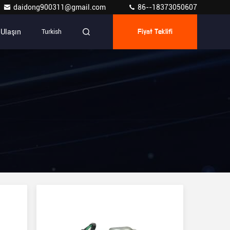
daidong900311@gmail.com
86--18373050607
 Ulaşın
Turkish
Fiyat Teklifi