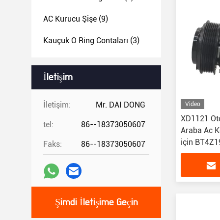
AC Kurucu Şişe
(9)
Kauçuk O Ring Contaları
(3)
İletişim
İletişim:
Mr. DAI DONG
Video
XD1121 Oto
tel:
86--18373050607
Araba Ac K
için BT4Z
Faks:
86--18373050607
Şimdi İletişime Geçin