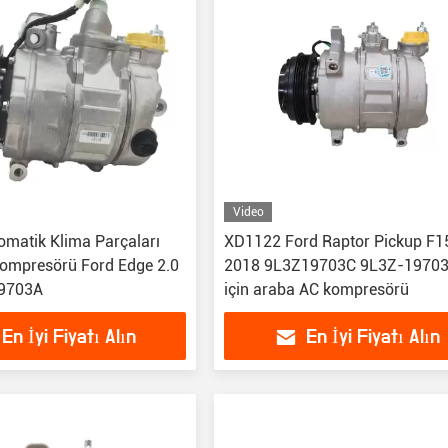
Video
matik Klima Parçaları
XD1122 Ford Raptor Pickup F1
ompresörü Ford Edge 2.0
2018 9L3Z19703C 9L3Z-1970
19703A
için araba AC kompresörü
En İyi Fiyatı Alın
En İyi Fiyatı Alın