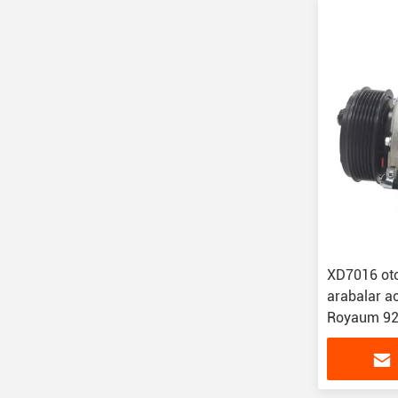
XD7016 oto
arabalar a
Royaum 92
Soğutucu i