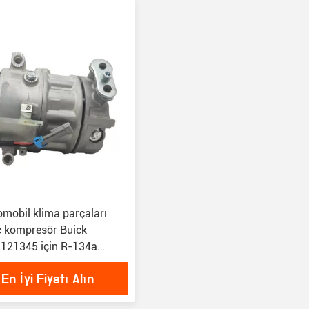
mobil klima parçaları
c kompresör Buick
121345 için R-134a
le
En İyi Fiyatı Alın