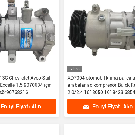
Video
3C Chevrolet Aveo Sail
XD7004 otomobil klima parçala
 Excelle 1.5 9070634 için
arabalar ac kompresör Buick R
sör90768216
2.0/2.4 1618050 1618423 685
En İyi Fiyatı Alın
En İyi Fiyatı Alın