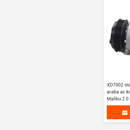
XD7002 oto
araba ac k
Malibu 2.
22861238