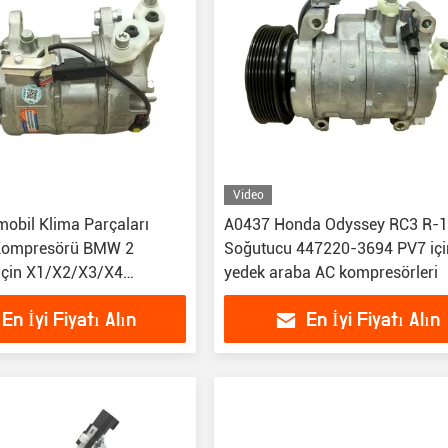
Video
obil Klima Parçaları
A0437 Honda Odyssey RC3 R-
Kompresörü BMW 2
Soğutucu 447220-3694 PV7 içi
için X1/X2/X3/X4
yedek araba AC kompresörleri
39/ F45/F46
En İyi Fiyatı Alın
En İyi Fiyatı Alın
050