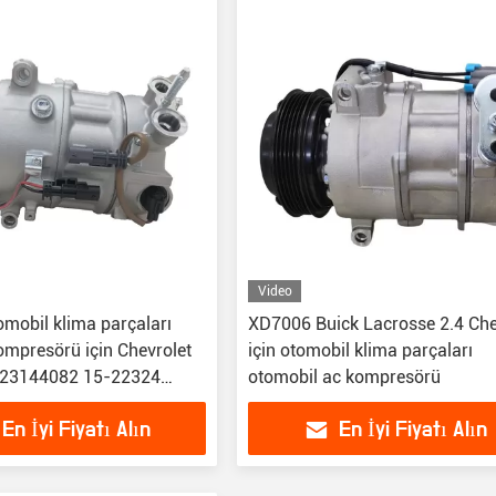
Video
mobil klima parçaları
XD7006 Buick Lacrosse 2.4 Che
ompresörü için Chevrolet
için otomobil klima parçaları
0 23144082 15-22324
otomobil ac kompresörü
En İyi Fiyatı Alın
En İyi Fiyatı Alın