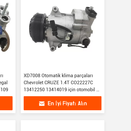
rı
XD7008 Otomatik klima parçaları
egal
Chevrolet CRUZE 1.4T CO22227C
4109
13412250 13414019 için otomobil ac
kompresörü
En İyi Fiyatı Alın