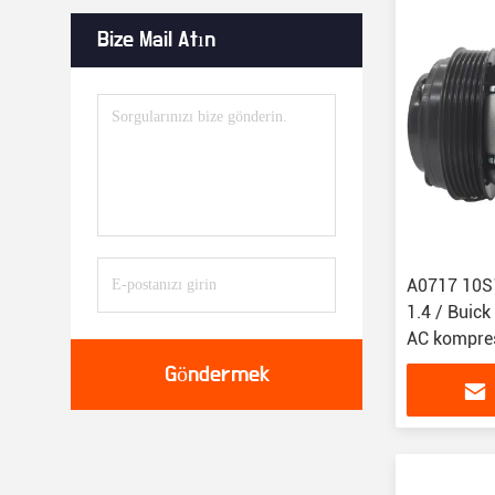
Bize Mail Atın
A0717 10S1
1.4 / Buick
AC kompre
Göndermek