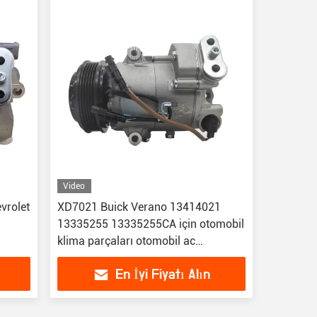
Video
vrolet
XD7021 Buick Verano 13414021
13335255 13335255CA için otomobil
klima parçaları otomobil ac
kompresörü
En İyi Fiyatı Alın