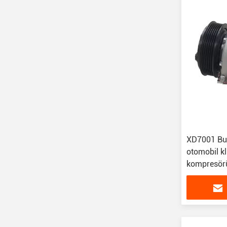
XD7001 Bui
otomobil k
kompresör