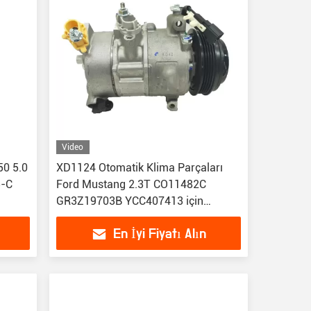
Video
50 5.0
XD1124 Otomatik Klima Parçaları
3-C
Ford Mustang 2.3T CO11482C
GR3Z19703B YCC407413 için
Otomatik Ac Kompresör
En İyi Fiyatı Alın