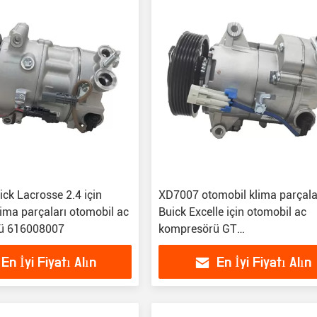
ck Lacrosse 2.4 için
XD7007 otomobil klima parçala
lima parçaları otomobil ac
Buick Excelle için otomobil ac
ü 616008007
kompresörü GT
13271264/67219/68219
En İyi Fiyatı Alın
En İyi Fiyatı Alın