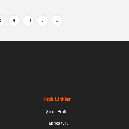
8
9
10
Hızlı Linkler
Şirket Profili
Fabrika turu