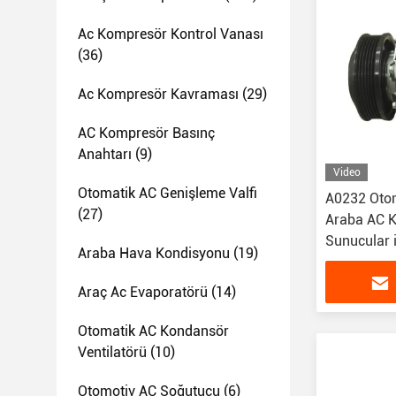
Ac Kompresör Kontrol Vanası
(36)
Ac Kompresör Kavraması
(29)
AC Kompresör Basınç
Anahtarı
(9)
Video
Otomatik AC Genişleme Valfi
A0232 Otom
(27)
Araba AC 
Sunucular 
Araba Hava Kondisyonu
(19)
F25/F26/F
64529295
Araç Ac Evaporatörü
(14)
Otomatik AC Kondansör
Ventilatörü
(10)
Otomotiv AC Soğutucu
(6)