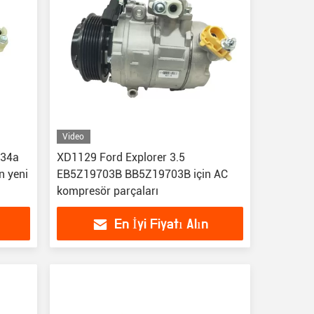
Video
134a
XD1129 Ford Explorer 3.5
n yeni
EB5Z19703B BB5Z19703B için AC
kompresör parçaları
En İyi Fiyatı Alın