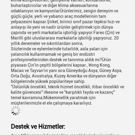
klima kompresörleri, genişleme valfleri, kondansörler,
buharlaştırıcılar ve diğer klima aksesuarlarına
odaklanıyor.ve kamyonlarÜrünlerimiz, zengin deneyim ve
güçlü güçle, yerli ve yabancı araç modellerinin tam
yelpazesini kapsar.Şirket, birinci sınıf pazar tepkisi hızı ve
anlayışı ile yeni ve nadir ürünler geliştirmek için dünya
çapında ve yerli markalarla işbirliği yapıyor.Fareo (Çin) ve
Marilli gibi uluslararası markalarla işbirliği yapıyoruz. 20
yıllık denemeler ve sıkıntılardan sonra,
Sözlerinde ve eylemlerinde tutarlılık, asla yalan için
yalancılık kullanmamak ve geniş bir endüstri
profesyonellerinden destek ve tanınma aldık mı?Ürün
piyasası Çin'in çeşitli bölgelerini kapsar., Hong Kong,
Macao ve Tayvan'ın yanı sıra Güneydoğu Asya, Güney Asya,
Orta Doğu, Avustralya, Kuzey Amerika ve dünyanın diğer
bölgelerinde yüksek popülariteye sahip.
"Üstünlük öncelikli, teknik hizmet öncelikli, itibar öncelikli ve
kalite güvencesi" ilkesine ve "karşılıklı fayda ve kazanç"
temel kavramına,Mükemmellik yaratmak için
müşterilerimizle el ele çalışmaya kararlıyız.
Destek ve Hizmetler: