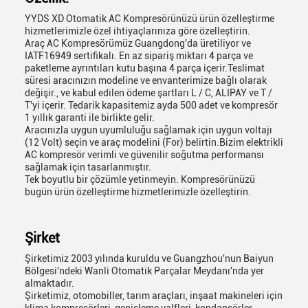
YYDS XD Otomatik AC Kompresörünüzü ürün özelleştirme
hizmetlerimizle özel ihtiyaçlarınıza göre özelleştirin.
Araç AC Kompresörümüz Guangdong'da üretiliyor ve
IATF16949 sertifikalı. En az sipariş miktarı 4 parça ve
paketleme ayrıntıları kutu başına 4 parça içerir.Teslimat
süresi aracınızın modeline ve envanterimize bağlı olarak
değişir., ve kabul edilen ödeme şartları L / C, ALIPAY ve T /
T'yi içerir. Tedarik kapasitemiz ayda 500 adet ve kompresör
1 yıllık garanti ile birlikte gelir.
Aracınızla uygun uyumluluğu sağlamak için uygun voltajı
(12 Volt) seçin ve araç modelini (For) belirtin.Bizim elektrikli
AC kompresör verimli ve güvenilir soğutma performansı
sağlamak için tasarlanmıştır.
Tek boyutlu bir çözümle yetinmeyin. Kompresörünüzü
bugün ürün özelleştirme hizmetlerimizle özelleştirin.
Şirket
Şirketimiz 2003 yılında kuruldu ve Guangzhou'nun Baiyun
Bölgesi'ndeki Wanli Otomatik Parçalar Meydanı'nda yer
almaktadır.
Şirketimiz, otomobiller, tarım araçları, inşaat makineleri için