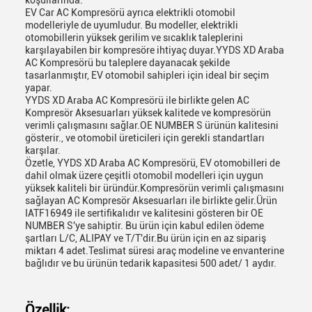
koşullarında.
EV Car AC Kompresörü ayrıca elektrikli otomobil
modelleriyle de uyumludur. Bu modeller, elektrikli
otomobillerin yüksek gerilim ve sıcaklık taleplerini
karşılayabilen bir kompresöre ihtiyaç duyar.YYDS XD Araba
AC Kompresörü bu taleplere dayanacak şekilde
tasarlanmıştır, EV otomobil sahipleri için ideal bir seçim
yapar.
YYDS XD Araba AC Kompresörü ile birlikte gelen AC
Kompresör Aksesuarları yüksek kalitede ve kompresörün
verimli çalışmasını sağlar.OE NUMBER S ürünün kalitesini
gösterir., ve otomobil üreticileri için gerekli standartları
karşılar.
Özetle, YYDS XD Araba AC Kompresörü, EV otomobilleri de
dahil olmak üzere çeşitli otomobil modelleri için uygun
yüksek kaliteli bir üründür.Kompresörün verimli çalışmasını
sağlayan AC Kompresör Aksesuarları ile birlikte gelir.Ürün
IATF16949 ile sertifikalıdır ve kalitesini gösteren bir OE
NUMBER S'ye sahiptir. Bu ürün için kabul edilen ödeme
şartları L/C, ALIPAY ve T/T'dir.Bu ürün için en az sipariş
miktarı 4 adet.Teslimat süresi araç modeline ve envanterine
bağlıdır ve bu ürünün tedarik kapasitesi 500 adet/ 1 aydır.
Özellik: