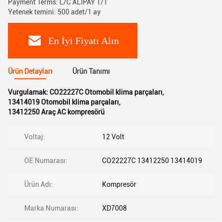
Payment Terms: L/C ALIPAY T/T
Yetenek temini: 500 adet/1 ay
En İyi Fiyatı Alın
Ürün Detayları
Ürün Tanımı
Vurgulamak:
CO22227C Otomobil klima parçaları
,
13414019 Otomobil klima parçaları
,
13412250 Araç AC kompresörü
Voltaj:
12 Volt
OE Numarası:
CO22227C 13412250 13414019
Ürün Adı:
Kompresör
Marka Numarası:
XD7008