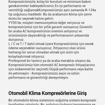
Kompresörümüzle, kolay bir kurulum ve minimum bakım
gereksinimleri bekleyebilirsiniz.En iyi performansı ve
verimliliği sağlamakKompresörümüz aynı zamanda R-134a
tip soğutucu maddedir. Bu da arabanızın klima için çevre
dostu bir seçenek haline getirir.
YYDS'de, müşteri memnuniyetine değer veriyoruz ve
kompresörümüz için bir yıllık garanti sunuyoruz.Güvenilir
bir araba AC kompresörünün önemini anlıyoruz ve
ürünümüzün dayanıklılığı ve performansının arkasında
duruyoruz.
L / C ve T / T dahil olmak üzere Kompresörümüz için esnek
ödeme seçenekleri sunuyoruz. İhtiyacınız olan ürünü
herhangi bir sorun olmadan almak için sizin için
kolaylaştırmak istiyoruz.
Profesyonel bir tamirci ya da araba meraklısı olsanız da,
Kompresörümüz tüm otomobil AC kompresör ihtiyaçlarınız
için mükemmel bir seçimdir.Düşük performans veya kalite
ile yetinmeyin - Kompresörümüzü seçin ve üstün
performans ve güvenilirliği deneyimleyin.
Otomobil Klima Kompresörlerine Giriş
Bir otomobilin klima sisteminin soğutma sistemi kompresör
tarafından çalıştırılır. Bu, soğutucu buharın taşınmasına ve