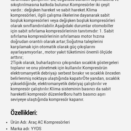
sıkıştırılmasına katkıda bulunur.Kompresörler iki çeşit
vardır.: değişken hareket ve sabit hareket.Klima
kompresörleri, ilgili çalışma ilkelerine dayanarak sabit
boşluk kompresörleri veya değişken boşluk kompresörleri
olarak sınıflandırılabilir.Aşağıdaki durumlar otomobiller
için sabit sıfırlama kompresörlerinin tanıtımıdır: 1. Sabit
sıfırlama kompresörlerinin sıfırlaması motor hızına
doğrudan orantılı olarak artar;Soğutma taleplerini
karşılamak için otomatik olarak güç çıkışlarını
ayarlayamıyorlar., motor yakıt tüketimini önemli ölçüde
arttırır;
2Tipik olarak, buharlaştırıcı çıkışından sıcaklık göstergeleri
toplanır ve onu yönetmek için kullanılır.Kompresörün
elektromanyetik debriyajı serbest bırakır ve sıcaklık önceden
belirlenmiş noktaya ulaştığında kapatırÖte yandan, sıcaklık
yükseldiğinde, elektromanyetik debriyaj çalıştırılır ve
kompresör çalıştırılır.Klima sisteminin basıncı da sabit
hareketli kompresör düzenlerBoru hattı basıncı aşırı
seviyeye ulaştığında kompresör kapanır.
Özellikleri:
Ürün Adı: Araç AC Kompresörleri
Marka adı: YYDS