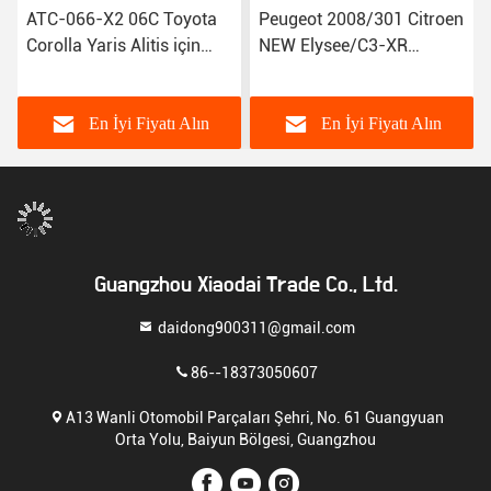
ATC-066-X2 06C Toyota
Peugeot 2008/301 Citroen
Corolla Yaris Alitis için
NEW Elysee/C3-XR
araba AC kompresörleri
JSR11T601088 için
88320-52010 883205201
A3802A1 Otomatik Hava
Kompresörü
En İyi Fiyatı Alın
En İyi Fiyatı Alın
Guangzhou Xiaodai Trade Co., Ltd.
daidong900311@gmail.com
86--18373050607
A13 Wanli Otomobil Parçaları Şehri, No. 61 Guangyuan
Orta Yolu, Baiyun Bölgesi, Guangzhou