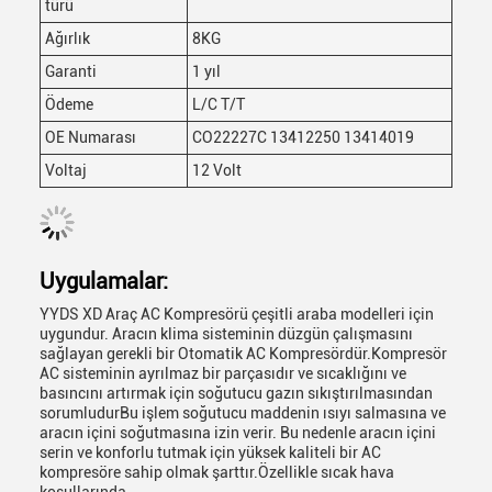
türü
Ağırlık
8KG
Garanti
1 yıl
Ödeme
L/C T/T
OE Numarası
CO22227C 13412250 13414019
Voltaj
12 Volt
Uygulamalar:
YYDS XD Araç AC Kompresörü çeşitli araba modelleri için
uygundur. Aracın klima sisteminin düzgün çalışmasını
sağlayan gerekli bir Otomatik AC Kompresördür.Kompresör
AC sisteminin ayrılmaz bir parçasıdır ve sıcaklığını ve
basıncını artırmak için soğutucu gazın sıkıştırılmasından
sorumludurBu işlem soğutucu maddenin ısıyı salmasına ve
aracın içini soğutmasına izin verir. Bu nedenle aracın içini
serin ve konforlu tutmak için yüksek kaliteli bir AC
kompresöre sahip olmak şarttır.Özellikle sıcak hava