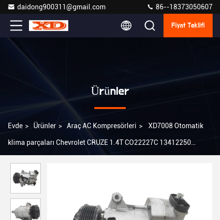
daidong900311@gmail.com
86--18373050607
Fiyat Teklifi
Ürünler
Evde
>
Ürünler
>
Araç AC Kompresörleri
>
XD7008 Otomatik
klima parçaları Chevrolet CRUZE 1.4T CO22227C 13412250
13414019 için otomobil ac kompresörü