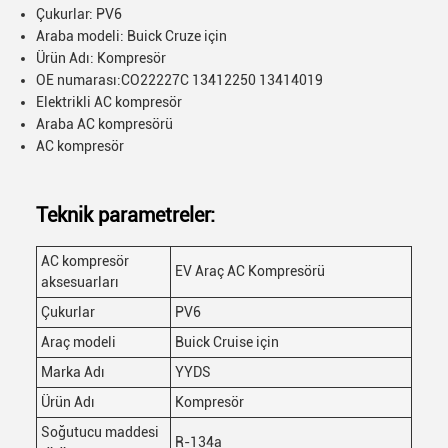
Çukurlar: PV6
Araba modeli: Buick Cruze için
Ürün Adı: Kompresör
OE numarası:
CO22227C 13412250 13414019
Elektrikli AC kompresör
Araba AC kompresörü
AC kompresör
Teknik parametreler:
AC kompresör
EV Araç AC Kompresörü
aksesuarları
Çukurlar
PV6
Araç modeli
Buick Cruise için
Marka Adı
YYDS
Ürün Adı
Kompresör
Soğutucu maddesi
R-134a