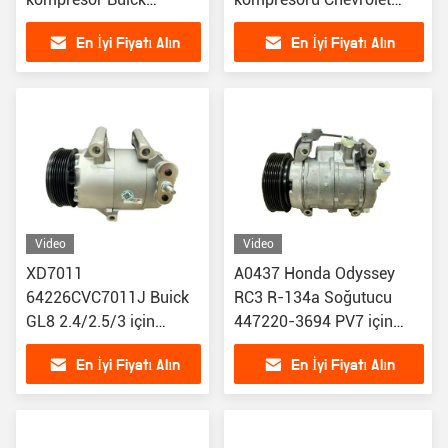
Lacrosse 3.0 / Cadillac
Pontiac G8 için 92265301
En İyi Fiyatı Alın
En İyi Fiyatı Alın
SRX 68322 CO30019C
92240524 92236235
için
4471905693 447190-
5693
Video
Video
XD7011
A0437 Honda Odyssey
64226CVC7011J Buick
RC3 R-134a Soğutucu
GL8 2.4/2.5/3 için
447220-3694 PV7 için
otomobil klima parçaları
yeni yedek araba AC
En İyi Fiyatı Alın
En İyi Fiyatı Alın
araba ac kompresörü.0
kompresörleri