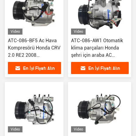
Video
Video
ATC-086-BF5 Ac Hava
ATC-086-AW1 Otomatik
Kompresörü Honda CRV
klima parçaları Honda
2.0 RE2 2008
şehri için araba AC
38800RZVG020 için
kompresörü / FIT/JAZZ
En İyi Fiyatı Alın
En İyi Fiyatı Alın
38810-REA-Z12 38810-
RSH-E01
Video
Video