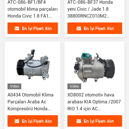
ATC-086-BF1/BF4
ATC-086-BF37 Honda
otomobil klima parçaları
yeni Civic / Jade 1.8
Honda Civic 1.8 FA1
38800RNCZ010M2
38800RNCZ010M2
38810RNA004
En İyi Fiyatı Alın
En İyi Fiyatı Alın
38810RNA004 için CAR
38810RNAA02
AC kompresör
38810RSAE01 için
Otomatik hava
kompresörü
Video
Video
A0434 Otomobil Klima
XD8002 otomotiv hava
Parçaları Araba Ac
arabası KIA Optima /2007
Kompresörü Honda
RIO 1.4 için AC
Civic 2.0T CRV FIT
kompresörü G4EE 97701-
En İyi Fiyatı Alın
En İyi Fiyatı Alın
2016-2019 için
0E125 97701-2F130