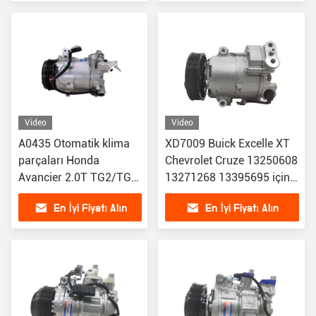
388105BAAO3
388105AAA
Video
Video
A0435 Otomatik klima
XD7009 Buick Excelle XT
parçaları Honda
Chevrolet Cruze 13250608
Avancier 2.0T TG2/TG3
13271268 13395695 için
38810RX0A01
klima parçaları araba ac
En İyi Fiyatı Alın
En İyi Fiyatı Alın
38810RZYA01
kompresörü
38810RWCA03 için
otomobil ac kompresörü