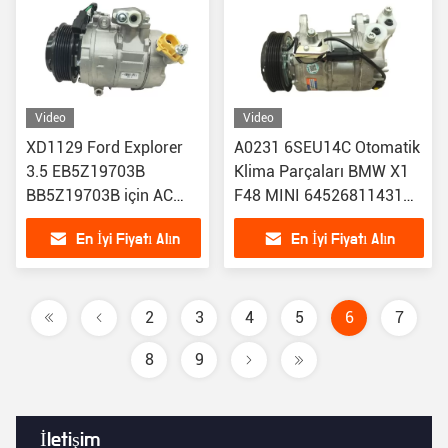
Video
Video
XD1129 Ford Explorer
A0231 6SEU14C Otomatik
3.5 EB5Z19703B
Klima Parçaları BMW X1
BB5Z19703B için AC
F48 MINI 64526811431
kompresör parçaları
6452811433
En İyi Fiyatı Alın
En İyi Fiyatı Alın
64526826880 için araba
AC kompresörü
2
3
4
5
6
7
8
9
İletişim