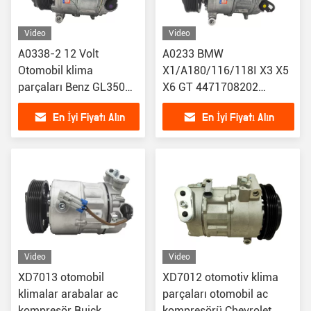
Video
Video
A0338-2 12 Volt
A0233 BMW
Otomobil klima
X1/A180/116/118I X3 X5
parçaları Benz GL350
X6 GT 4471708202
için araba AC
4471808520
En İyi Fiyatı Alın
En İyi Fiyatı Alın
kompresör
64526901781 için araba
A0022305811 447150-
AC kompresörü
0250
Video
Video
XD7013 otomobil
XD7012 otomotiv klima
klimalar arabalar ac
parçaları otomobil ac
kompresör Buick
kompresörü Chevrolet