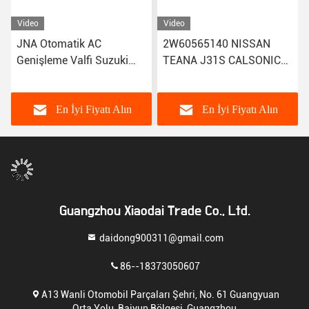
Video
Video
JNA Otomatik AC
2W60565140 NISSAN
Genişleme Valfi Suzuki
TEANA J31S CALSONIC
SWIFT SX4 T1029537MA
TYPE CEFIRO için
için
Otomatik Klima Genişleme
Valfı
En İyi Fiyatı Alın
En İyi Fiyatı Alın
Guangzhou Xiaodai Trade Co., Ltd.
daidong900311@gmail.com
86--18373050607
A13 Wanli Otomobil Parçaları Şehri, No. 61 Guangyuan
Orta Yolu, Baiyun Bölgesi, Guangzhou