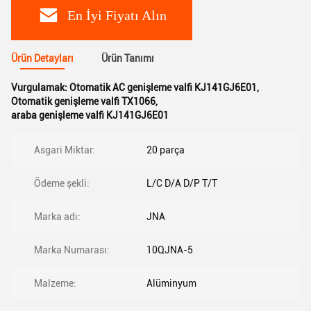
En İyi Fiyatı Alın
Ürün Detayları
Ürün Tanımı
Vurgulamak:
Otomatik AC genişleme valfi KJ141GJ6E01
,
Otomatik genişleme valfi TX1066
,
araba genişleme valfi KJ141GJ6E01
Asgari Miktar:
20 parça
Ödeme şekli:
L/C D/A D/P T/T
Marka adı:
JNA
Marka Numarası:
10QJNA-5
Malzeme:
Alüminyum