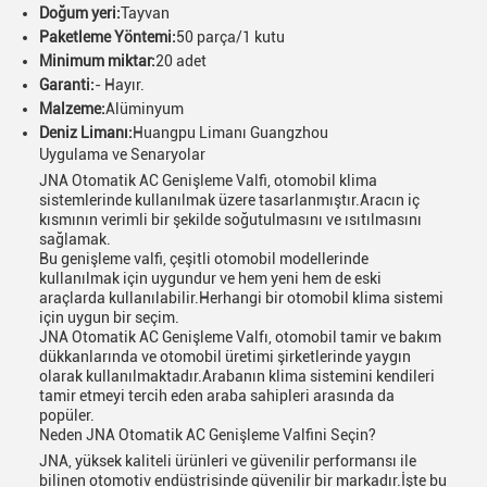
Doğum yeri:
Tayvan
Paketleme Yöntemi:
50 parça/1 kutu
Minimum miktar:
20 adet
Garanti:
- Hayır.
Malzeme:
Alüminyum
Deniz Limanı:
Huangpu Limanı Guangzhou
Uygulama ve Senaryolar
JNA Otomatik AC Genişleme Valfi, otomobil klima
sistemlerinde kullanılmak üzere tasarlanmıştır.Aracın iç
kısmının verimli bir şekilde soğutulmasını ve ısıtılmasını
sağlamak.
Bu genişleme valfi, çeşitli otomobil modellerinde
kullanılmak için uygundur ve hem yeni hem de eski
araçlarda kullanılabilir.Herhangi bir otomobil klima sistemi
için uygun bir seçim.
JNA Otomatik AC Genişleme Valfı, otomobil tamir ve bakım
dükkanlarında ve otomobil üretimi şirketlerinde yaygın
olarak kullanılmaktadır.Arabanın klima sistemini kendileri
tamir etmeyi tercih eden araba sahipleri arasında da
popüler.
Neden JNA Otomatik AC Genişleme Valfini Seçin?
JNA, yüksek kaliteli ürünleri ve güvenilir performansı ile
bilinen otomotiv endüstrisinde güvenilir bir markadır.İşte bu