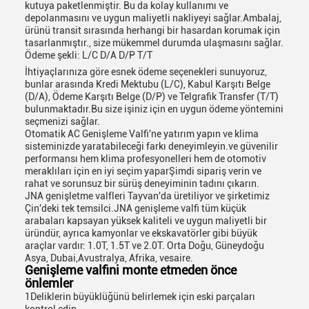
kutuya paketlenmiştir. Bu da kolay kullanımı ve
depolanmasını ve uygun maliyetli nakliyeyi sağlar.Ambalaj,
ürünü transit sırasında herhangi bir hasardan korumak için
tasarlanmıştır., size mükemmel durumda ulaşmasını sağlar.
Ödeme şekli: L/C D/A D/P T/T
İhtiyaçlarınıza göre esnek ödeme seçenekleri sunuyoruz,
bunlar arasında Kredi Mektubu (L/C), Kabul Karşıtı Belge
(D/A), Ödeme Karşıtı Belge (D/P) ve Telgrafik Transfer (T/T)
bulunmaktadır.Bu size işiniz için en uygun ödeme yöntemini
seçmenizi sağlar.
Otomatik AC Genişleme Valfi'ne yatırım yapın ve klima
sisteminizde yaratabileceği farkı deneyimleyin.ve güvenilir
performansı hem klima profesyonelleri hem de otomotiv
meraklıları için en iyi seçim yaparŞimdi sipariş verin ve
rahat ve sorunsuz bir sürüş deneyiminin tadını çıkarın.
JNA genişletme valfleri Tayvan'da üretiliyor ve şirketimiz
Çin'deki tek temsilci.JNA genişleme valfi tüm küçük
arabaları kapsayan yüksek kaliteli ve uygun maliyetli bir
üründür, ayrıca kamyonlar ve ekskavatörler gibi büyük
araçlar vardır: 1.0T, 1.5T ve 2.0T. Orta Doğu, Güneydoğu
Asya, Dubai,Avustralya, Afrika, vesaire.
Genişleme valfini monte etmeden önce
önlemler
1Deliklerin büyüklüğünü belirlemek için eski parçaları