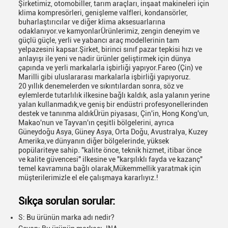
Şirketimiz, otomobiller, tarım araçları, inşaat makineleri için
klima kompresörleri, genişleme valfleri, kondansörler,
buharlaştırıcılar ve diğer klima aksesuarlarına
odaklanıyor.ve kamyonlarÜrünlerimiz, zengin deneyim ve
güçlü güçle, yerli ve yabancı araç modellerinin tam
yelpazesini kapsar.Şirket, birinci sınıf pazar tepkisi hızı ve
anlayışı ile yeni ve nadir ürünler geliştirmek için dünya
çapında ve yerli markalarla işbirliği yapıyor.Fareo (Çin) ve
Marilli gibi uluslararası markalarla işbirliği yapıyoruz.
20 yıllık denemelerden ve sıkıntılardan sonra, söz ve
eylemlerde tutarlılık ilkesine bağlı kaldık, asla yalanın yerine
yalan kullanmadık,ve geniş bir endüstri profesyonellerinden
destek ve tanınma aldıkÜrün piyasası, Çin'in, Hong Kong'un,
Makao'nun ve Tayvan'ın çeşitli bölgelerini, ayrıca
Güneydoğu Asya, Güney Asya, Orta Doğu, Avustralya, Kuzey
Amerika,ve dünyanın diğer bölgelerinde, yüksek
popülariteye sahip. "kalite önce, teknik hizmet, itibar önce
ve kalite güvencesi" ilkesine ve "karşılıklı fayda ve kazanç"
temel kavramına bağlı olarak,Mükemmellik yaratmak için
müşterilerimizle el ele çalışmaya kararlıyız.!
Sıkça sorulan sorular:
S: Bu ürünün marka adı nedir?