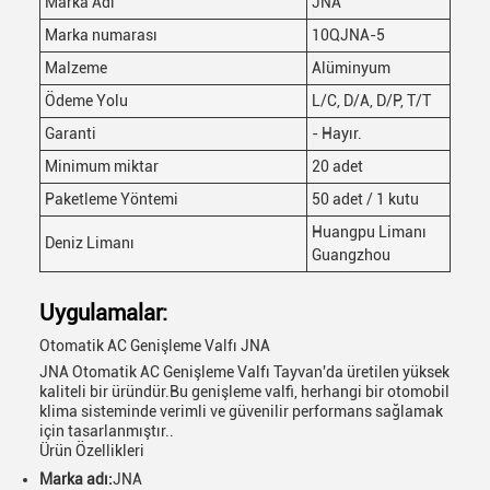
Marka Adı
JNA
Marka numarası
10QJNA-5
Malzeme
Alüminyum
Ödeme Yolu
L/C, D/A, D/P, T/T
Garanti
- Hayır.
Minimum miktar
20 adet
Paketleme Yöntemi
50 adet / 1 kutu
Huangpu Limanı
Deniz Limanı
Guangzhou
Uygulamalar:
Otomatik AC Genişleme Valfı JNA
JNA Otomatik AC Genişleme Valfı Tayvan'da üretilen yüksek
kaliteli bir üründür.Bu genişleme valfi, herhangi bir otomobil
klima sisteminde verimli ve güvenilir performans sağlamak
için tasarlanmıştır..
Ürün Özellikleri
Marka adı:
JNA