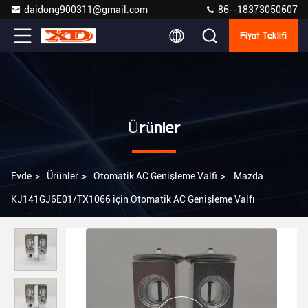
daidong900311@gmail.com
86--18373050607
Fiyat Teklifi
Ürünler
Evde
>
Ürünler
>
Otomatik AC Genişleme Valfi
>
Mazda
KJ141GJ6E01/TX1066 için Otomatik AC Genişleme Valfı