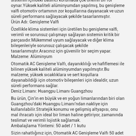
sistemin içindeki basıncı korumada çok önemli bir rol
oynar.Yüksek kaliteli alüminyumdan yapılmış, bu genişleme
valfi otomotiv ortamının zor koşullarına dayanacak ve uzun
süreli performans sağlayacak şekilde tasarlanmıştır.
Ürün Adı: Genişleme Valfi
Özellikle klima sistemleri için üretilen bu genişleme valfi,
verimli ve sorunsuz çalışmayı sağlayan sistemin kritik bir
parçasıdır.Mükemmel uyum sağlayacak ve diğer klima
bileşenleriyle sorunsuz çalışacak şekilde
tasarlanmıştır.Aracınız için güvenilir bir seçim yapar.
Malzeme: Alüminyum
Otomatik AC Genişleme Valfı, dayanıklılığı ve hafiflemesi ile
bilinen yüksek kaliteli alüminyumdan yapılmıştır.Bu
malzeme, yüksek sıcaklıklara ve sert koşullara
dayanabildiği için otomotiv bileşenleri için idealdir, uzun
süreli performans sağlar.
Deniz Limanı: Huangpu Limanı Guangzhou
Bu ürün, Çin'in en büyük ve en yoğun limanlarından biri olan
Guangzhou'daki Huangpu Limanı'ndan nakliye için
kullanılabilir.Stratejik konumu ve gelişmiş altyapısı, onu
mal ihracatı için ideal bir liman haline getiriyor, zamanında
teslimat ve verimli lojistik sağlamak.
Ambalajlama Yöntemi: 50 adet / 1 kutu
Sizin rahatlığınız için, Otomatik AC Genişleme Valfı 50 adet