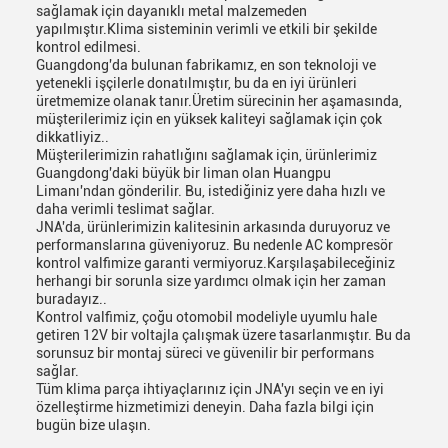
sağlamak için dayanıklı metal malzemeden
yapılmıştır.Klima sisteminin verimli ve etkili bir şekilde
kontrol edilmesi.
Guangdong'da bulunan fabrikamız, en son teknoloji ve
yetenekli işçilerle donatılmıştır, bu da en iyi ürünleri
üretmemize olanak tanır.Üretim sürecinin her aşamasında,
müşterilerimiz için en yüksek kaliteyi sağlamak için çok
dikkatliyiz..
Müşterilerimizin rahatlığını sağlamak için, ürünlerimiz
Guangdong'daki büyük bir liman olan Huangpu
Limanı'ndan gönderilir. Bu, istediğiniz yere daha hızlı ve
daha verimli teslimat sağlar.
JNA'da, ürünlerimizin kalitesinin arkasında duruyoruz ve
performanslarına güveniyoruz. Bu nedenle AC kompresör
kontrol valfimize garanti vermiyoruz.Karşılaşabileceğiniz
herhangi bir sorunla size yardımcı olmak için her zaman
buradayız..
Kontrol valfimiz, çoğu otomobil modeliyle uyumlu hale
getiren 12V bir voltajla çalışmak üzere tasarlanmıştır. Bu da
sorunsuz bir montaj süreci ve güvenilir bir performans
sağlar.
Tüm klima parça ihtiyaçlarınız için JNA'yı seçin ve en iyi
özelleştirme hizmetimizi deneyin. Daha fazla bilgi için
bugün bize ulaşın.