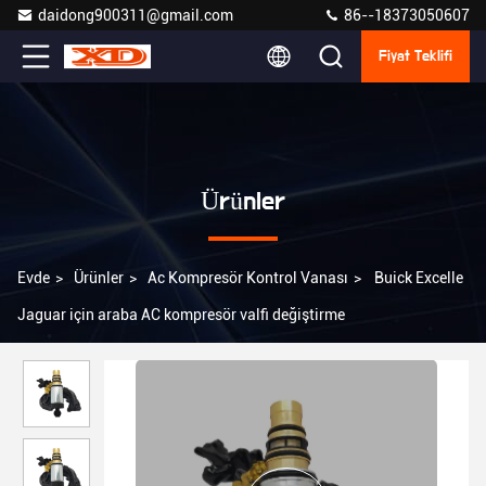
daidong900311@gmail.com
86--18373050607
Fiyat Teklifi
Ürünler
Evde
>
Ürünler
>
Ac Kompresör Kontrol Vanası
>
Buick Excelle
Jaguar için araba AC kompresör valfi değiştirme