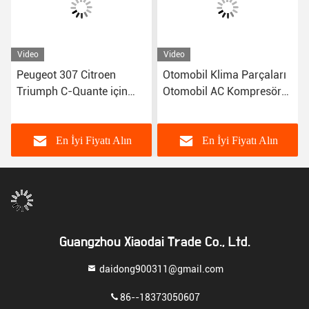
Video
Video
Peugeot 307 Citroen
Otomobil Klima Parçaları
Triumph C-Quante için
Otomobil AC Kompresör
12v hava kondisyonu
Kontrol Valfi Peugeot 408
solenoid valfi
3008 Denso Tipi için
En İyi Fiyatı Alın
En İyi Fiyatı Alın
Guangzhou Xiaodai Trade Co., Ltd.
daidong900311@gmail.com
86--18373050607