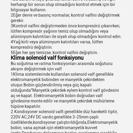
herhangi bir sorun olup olmadığını kontrol etmek için bir
bilgisayar kullanın.
2Eğer devre ve basınç normalse, kontrol valfini değiştirmek
gerekir.
3Kontrol valfini değiştirmeden önce kompresörü çıkarırken,
lütfen kompresör yağının temiz olup olmadığını veya
alüminyum kalıntıları ile siyah olup olmadığını kontrol edin.
4Yağ kirli veya alüminyum kalıntıları varsa, lütfen
kompresörü değiştirin.
5Eğer her şey temizse, kontrol valfini değiştirin.
Klima solenoid valf fonksiyonu
Bu soğutma ve ısıtma fonksiyonları arasında soğutucu
akışını değiştirmek için valf
1Klima sistemlerinde kullanılan solenoid valf genellikle
elektromanyetik bobinden ve manyetik çekirdekten
oluşur.Bobin güçlendirilmiş veya güç kapalı
olduğunda"Manyetik çekirdek eylem kontrol valf gövdesini
aç ve kapat. Elektromanyetik bobin doğrudan valf
gövdesine monte edilir ve manyetik çekirdek mühürleme
tüpüne kapatılır.
2.Kondisyoner solenoid valfi genellikle düz hareketli tiptir,
220V AC,24V DC vardır,genellikle 3-25mm çaplı
özelliklerde,kondisyoner çalıştırıldığında,Elektromanyetik
bobin, vana açmak için elektromanyetik kuvvet