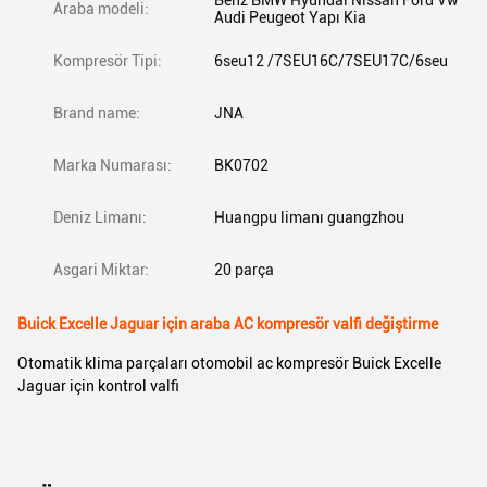
Benz BMW Hyundai Nissan Ford Vw
Araba modeli:
Audi Peugeot Yapı Kia
Kompresör Tipi:
6seu12 /7SEU16C/7SEU17C/6seu
Brand name:
JNA
Marka Numarası:
BK0702
Deniz Limanı:
Huangpu limanı guangzhou
Asgari Miktar:
20 parça
Buick Excelle Jaguar için araba AC kompresör valfi değiştirme
Otomatik klima parçaları otomobil ac kompresör Buick Excelle
Jaguar için kontrol valfi