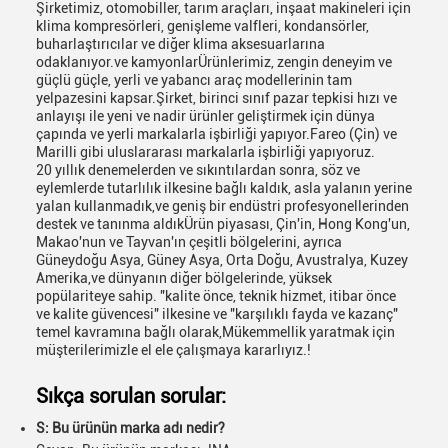
Şirketimiz, otomobiller, tarım araçları, inşaat makineleri için
klima kompresörleri, genişleme valfleri, kondansörler,
buharlaştırıcılar ve diğer klima aksesuarlarına
odaklanıyor.ve kamyonlarÜrünlerimiz, zengin deneyim ve
güçlü güçle, yerli ve yabancı araç modellerinin tam
yelpazesini kapsar.Şirket, birinci sınıf pazar tepkisi hızı ve
anlayışı ile yeni ve nadir ürünler geliştirmek için dünya
çapında ve yerli markalarla işbirliği yapıyor.Fareo (Çin) ve
Marilli gibi uluslararası markalarla işbirliği yapıyoruz.
20 yıllık denemelerden ve sıkıntılardan sonra, söz ve
eylemlerde tutarlılık ilkesine bağlı kaldık, asla yalanın yerine
yalan kullanmadık,ve geniş bir endüstri profesyonellerinden
destek ve tanınma aldıkÜrün piyasası, Çin'in, Hong Kong'un,
Makao'nun ve Tayvan'ın çeşitli bölgelerini, ayrıca
Güneydoğu Asya, Güney Asya, Orta Doğu, Avustralya, Kuzey
Amerika,ve dünyanın diğer bölgelerinde, yüksek
popülariteye sahip. "kalite önce, teknik hizmet, itibar önce
ve kalite güvencesi" ilkesine ve "karşılıklı fayda ve kazanç"
temel kavramına bağlı olarak,Mükemmellik yaratmak için
müşterilerimizle el ele çalışmaya kararlıyız.!
Sıkça sorulan sorular:
S: Bu ürünün marka adı nedir?