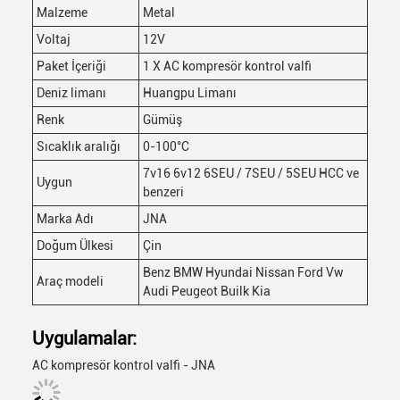
Malzeme
Metal
Voltaj
12V
Paket İçeriği
1 X AC kompresör kontrol valfi
Deniz limanı
Huangpu Limanı
Renk
Gümüş
Sıcaklık aralığı
0-100°C
7v16 6v12 6SEU / 7SEU / 5SEU HCC ve
Uygun
benzeri
Marka Adı
JNA
Doğum Ülkesi
Çin
Benz BMW Hyundai Nissan Ford Vw
Araç modeli
Audi Peugeot Builk Kia
Mesaj bırakın
Uygulamalar:
Sizi yakında arayacağız!
AC kompresör kontrol valfi - JNA