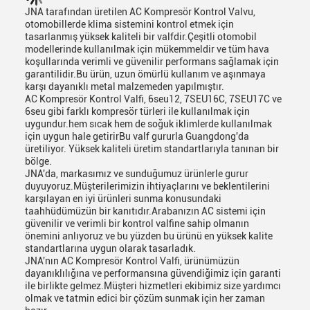
JNA tarafından üretilen AC Kompresör Kontrol Valvu,
otomobillerde klima sistemini kontrol etmek için
tasarlanmış yüksek kaliteli bir valfdir.Çeşitli otomobil
modellerinde kullanılmak için mükemmeldir ve tüm hava
koşullarında verimli ve güvenilir performans sağlamak için
garantilidir.Bu ürün, uzun ömürlü kullanım ve aşınmaya
karşı dayanıklı metal malzemeden yapılmıştır.
AC Kompresör Kontrol Valfi, 6seu12, 7SEU16C, 7SEU17C ve
6seu gibi farklı kompresör türleri ile kullanılmak için
uygundur.hem sıcak hem de soğuk iklimlerde kullanılmak
için uygun hale getirirBu valf gururla Guangdong'da
üretiliyor. Yüksek kaliteli üretim standartlarıyla tanınan bir
bölge.
JNA'da, markasımız ve sunduğumuz ürünlerle gurur
duyuyoruz.Müşterilerimizin ihtiyaçlarını ve beklentilerini
Sunmak
karşılayan en iyi ürünleri sunma konusundaki
taahhüdümüzün bir kanıtıdır.Arabanızın AC sistemi için
güvenilir ve verimli bir kontrol valfine sahip olmanın
önemini anlıyoruz ve bu yüzden bu ürünü en yüksek kalite
standartlarına uygun olarak tasarladık.
JNA'nın AC Kompresör Kontrol Valfi, ürünümüzün
dayanıklılığına ve performansına güvendiğimiz için garanti
ile birlikte gelmez.Müşteri hizmetleri ekibimiz size yardımcı
olmak ve tatmin edici bir çözüm sunmak için her zaman