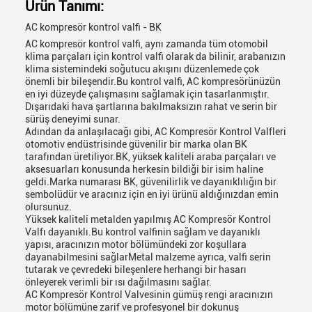
Ürün Tanımı:
AC kompresör kontrol valfi - BK
AC kompresör kontrol valfi, aynı zamanda tüm otomobil
klima parçaları için kontrol valfi olarak da bilinir, arabanızın
klima sistemindeki soğutucu akışını düzenlemede çok
önemli bir bileşendir.Bu kontrol valfi, AC kompresörünüzün
en iyi düzeyde çalışmasını sağlamak için tasarlanmıştır.
Dışarıdaki hava şartlarına bakılmaksızın rahat ve serin bir
sürüş deneyimi sunar.
Adından da anlaşılacağı gibi, AC Kompresör Kontrol Valfleri
otomotiv endüstrisinde güvenilir bir marka olan BK
tarafından üretiliyor.BK, yüksek kaliteli araba parçaları ve
aksesuarları konusunda herkesin bildiği bir isim haline
geldi.Marka numarası BK, güvenilirlik ve dayanıklılığın bir
sembolüdür ve aracınız için en iyi ürünü aldığınızdan emin
olursunuz.
Yüksek kaliteli metalden yapılmış AC Kompresör Kontrol
Valfı dayanıklı.Bu kontrol valfinin sağlam ve dayanıklı
yapısı, aracınızın motor bölümündeki zor koşullara
dayanabilmesini sağlarMetal malzeme ayrıca, valfi serin
tutarak ve çevredeki bileşenlere herhangi bir hasarı
önleyerek verimli bir ısı dağılmasını sağlar.
AC Kompresör Kontrol Valvesinin gümüş rengi aracınızın
motor bölümüne zarif ve profesyonel bir dokunuş