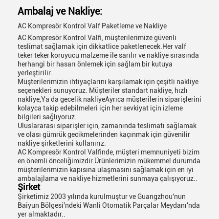
Ambalaj ve Nakliye:
AC Kompresör Kontrol Valf Paketleme ve Nakliye
AC Kompresör Kontrol Valfi, müşterilerimize güvenli
teslimat sağlamak için dikkatlice paketlenecek.Her valf
teker teker koruyucu malzeme ile sarılır ve nakliye sırasında
herhangi bir hasarı önlemek için sağlam bir kutuya
yerleştirilir.
Müşterilerimizin ihtiyaçlarını karşılamak için çeşitli nakliye
seçenekleri sunuyoruz. Müşteriler standart nakliye, hızlı
nakliye,Ya da gecelik nakliyeAyrıca müşterilerin siparişlerini
kolayca takip edebilmeleri için her sevkiyat için izleme
bilgileri sağlıyoruz.
Uluslararası siparişler için, zamanında teslimatı sağlamak
ve olası gümrük gecikmelerinden kaçınmak için güvenilir
nakliye şirketlerini kullanırız.
AC Kompresör Kontrol Valfinde, müşteri memnuniyeti bizim
en önemli önceliğimizdir.Ürünlerimizin mükemmel durumda
müşterilerimizin kapısına ulaşmasını sağlamak için en iyi
ambalajlama ve nakliye hizmetlerini sunmaya çalışıyoruz..
Şirket
Şirketimiz 2003 yılında kurulmuştur ve Guangzhou'nun
Baiyun Bölgesi'ndeki Wanli Otomatik Parçalar Meydanı'nda
yer almaktadır..