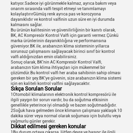
katıyor.Sadece iyi görünmekle kalmaz, ayrıca bakım veya
onarım sırasında valfi tespit etmeyi ve tanımlamayı
kolaylaştırırGümüş renk ayrıca pas ve korozyona
dayanıklıdır ve kontrol valfinin uzun süre en iyi durumda
kalmasını sağlar.
Bu ürünün kalitesinin ve güvenilirliğinin bir kanıtı olarak,
BK, AC Kompresör Kontrol Valfi için garanti vermez.Çünkü
marka ürünlerinin dayanıklılığına ve performansına
güveniyor.BK ile, arabanızın klima sisteminin yıllarca
sorunsuz çalışmasını sağlayacak birinci sınıf bir kontrol
valfi aldığınızdan emin olabilirsiniz.
Sonuç olarak, BK'nin AC Kompresör Kontrol Valfi,
arabanızın tüm klima ihtiyaçları için mükemmel bir
çözümdür.Bu kontrol valfi her araba sahibinin sahip olması
gereken bir şey.BK'ye güvenin, size arabanızın klima sistemi
için en kaliteli kontrol valfini sağlayacaktır.
Sıkça Sorulan Sorular
1Otomobil klimalarının elektronik kontrol kompresörü ile
ilgili yaygın bir sorun vardır, bu da soğutma etkisinin
genellikle yeterince iyi olmadığı ve bazen soğutmadığıdır.
2Soğuk hava gelmeden önce klimanın çalışması yaklaşık 10
dakika sürer veya normal olarak soğuması için bulutlu veya
yağmurlu günler gerekir.
Dikkat edilmesi gereken konular
1Bu durum ortaya çıkarsa, lütfen devre ve basınç ile ilgili