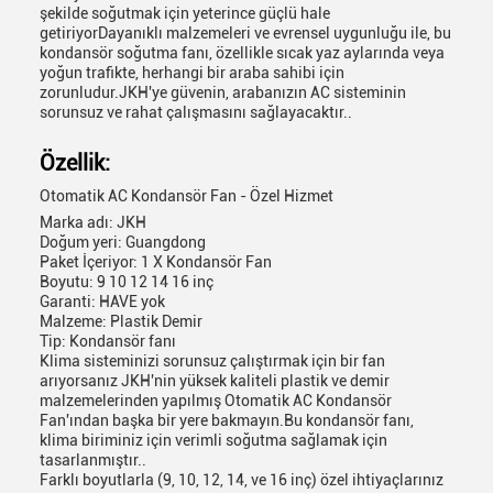
şekilde soğutmak için yeterince güçlü hale
getiriyorDayanıklı malzemeleri ve evrensel uygunluğu ile, bu
kondansör soğutma fanı, özellikle sıcak yaz aylarında veya
yoğun trafikte, herhangi bir araba sahibi için
zorunludur.JKH'ye güvenin, arabanızın AC sisteminin
sorunsuz ve rahat çalışmasını sağlayacaktır..
Özellik:
Otomatik AC Kondansör Fan - Özel Hizmet
Marka adı: JKH
Doğum yeri: Guangdong
Paket İçeriyor: 1 X Kondansör Fan
Boyutu: 9 10 12 14 16 inç
Garanti: HAVE yok
Malzeme: Plastik Demir
Tip: Kondansör fanı
Klima sisteminizi sorunsuz çalıştırmak için bir fan
arıyorsanız JKH'nin yüksek kaliteli plastik ve demir
malzemelerinden yapılmış Otomatik AC Kondansör
Fan'ından başka bir yere bakmayın.Bu kondansör fanı,
klima biriminiz için verimli soğutma sağlamak için
tasarlanmıştır..
Farklı boyutlarla (9, 10, 12, 14, ve 16 inç) özel ihtiyaçlarınız