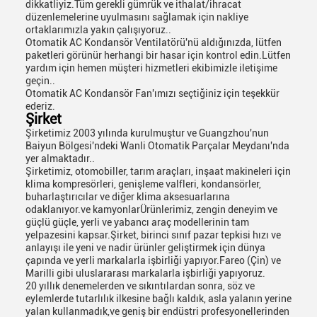
dikkatliyiz.Tüm gerekli gümrük ve ithalat/ihracat
düzenlemelerine uyulmasını sağlamak için nakliye
ortaklarımızla yakın çalışıyoruz..
Otomatik AC Kondansör Ventilatörü'nü aldığınızda, lütfen
paketleri görünür herhangi bir hasar için kontrol edin.Lütfen
yardım için hemen müşteri hizmetleri ekibimizle iletişime
geçin..
Otomatik AC Kondansör Fan'ımızı seçtiğiniz için teşekkür
ederiz.
Şirket
Şirketimiz 2003 yılında kurulmuştur ve Guangzhou'nun
Baiyun Bölgesi'ndeki Wanli Otomatik Parçalar Meydanı'nda
yer almaktadır..
Şirketimiz, otomobiller, tarım araçları, inşaat makineleri için
klima kompresörleri, genişleme valfleri, kondansörler,
buharlaştırıcılar ve diğer klima aksesuarlarına
odaklanıyor.ve kamyonlarÜrünlerimiz, zengin deneyim ve
güçlü güçle, yerli ve yabancı araç modellerinin tam
yelpazesini kapsar.Şirket, birinci sınıf pazar tepkisi hızı ve
anlayışı ile yeni ve nadir ürünler geliştirmek için dünya
çapında ve yerli markalarla işbirliği yapıyor.Fareo (Çin) ve
Marilli gibi uluslararası markalarla işbirliği yapıyoruz.
20 yıllık denemelerden ve sıkıntılardan sonra, söz ve
eylemlerde tutarlılık ilkesine bağlı kaldık, asla yalanın yerine
yalan kullanmadık,ve geniş bir endüstri profesyonellerinden