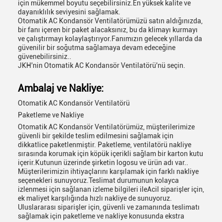
için mükemmel boyutu seçebilirsiniz.En yüksek kalite ve
dayanıklılık seviyesini sağlamak.
Otomatik AC Kondansör Ventilatörümüzü satın aldığınızda,
bir fanı içeren bir paket alacaksınız, bu da klimayı kurmayı
ve çalıştırmayı kolaylaştırıyor.Fanımızın gelecek yıllarda da
güvenilir bir soğutma sağlamaya devam edeceğine
güvenebilirsiniz..
JKH'nin Otomatik AC Kondansör Ventilatörü'nü seçin.
Ambalaj ve Nakliye:
Otomatik AC Kondansör Ventilatörü
Paketleme ve Nakliye
Otomatik AC Kondansör Ventilatörümüz, müşterilerimize
güvenli bir şekilde teslim edilmesini sağlamak için
dikkatlice paketlenmiştir. Paketleme, ventilatörü nakliye
sırasında korumak için köpük içerikli sağlam bir karton kutu
içerir.Kutunun üzerinde şirketin logosu ve ürün adı var..
Müşterilerimizin ihtiyaçlarını karşılamak için farklı nakliye
seçenekleri sunuyoruz.Teslimat durumunun kolayca
izlenmesi için sağlanan izleme bilgileri ileAcil siparişler için,
ek maliyet karşılığında hızlı nakliye de sunuyoruz.
Uluslararası siparişler için, güvenli ve zamanında teslimatı
sağlamak için paketleme ve nakliye konusunda ekstra