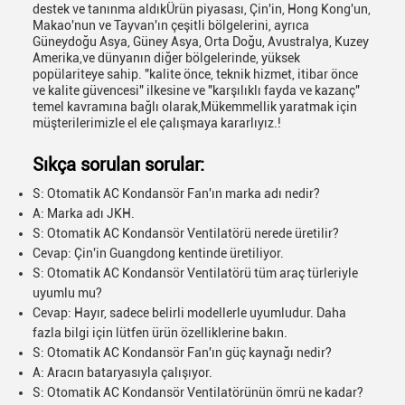
destek ve tanınma aldıkÜrün piyasası, Çin'in, Hong Kong'un,
Makao'nun ve Tayvan'ın çeşitli bölgelerini, ayrıca
Güneydoğu Asya, Güney Asya, Orta Doğu, Avustralya, Kuzey
Amerika,ve dünyanın diğer bölgelerinde, yüksek
popülariteye sahip. "kalite önce, teknik hizmet, itibar önce
ve kalite güvencesi" ilkesine ve "karşılıklı fayda ve kazanç"
temel kavramına bağlı olarak,Mükemmellik yaratmak için
müşterilerimizle el ele çalışmaya kararlıyız.!
Sıkça sorulan sorular:
S: Otomatik AC Kondansör Fan'ın marka adı nedir?
A: Marka adı JKH.
S: Otomatik AC Kondansör Ventilatörü nerede üretilir?
Cevap: Çin'in Guangdong kentinde üretiliyor.
S: Otomatik AC Kondansör Ventilatörü tüm araç türleriyle
uyumlu mu?
Cevap: Hayır, sadece belirli modellerle uyumludur. Daha
fazla bilgi için lütfen ürün özelliklerine bakın.
S: Otomatik AC Kondansör Fan'ın güç kaynağı nedir?
A: Aracın bataryasıyla çalışıyor.
S: Otomatik AC Kondansör Ventilatörünün ömrü ne kadar?