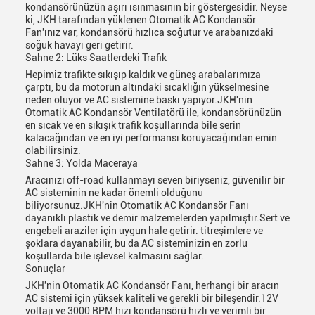
kondansörünüzün aşırı ısınmasının bir göstergesidir. Neyse
ki, JKH tarafından yüklenen Otomatik AC Kondansör
Fan'ınız var, kondansörü hızlıca soğutur ve arabanızdaki
soğuk havayı geri getirir.
Sahne 2: Lüks Saatlerdeki Trafik
Hepimiz trafikte sıkışıp kaldık ve güneş arabalarımıza
çarptı, bu da motorun altındaki sıcaklığın yükselmesine
neden oluyor ve AC sistemine baskı yapıyor.JKH'nin
Otomatik AC Kondansör Ventilatörü ile, kondansörünüzün
en sıcak ve en sıkışık trafik koşullarında bile serin
kalacağından ve en iyi performansı koruyacağından emin
olabilirsiniz.
Sahne 3: Yolda Maceraya
Aracınızı off-road kullanmayı seven biriyseniz, güvenilir bir
AC sisteminin ne kadar önemli olduğunu
biliyorsunuz.JKH'nin Otomatik AC Kondansör Fanı
dayanıklı plastik ve demir malzemelerden yapılmıştır.Sert ve
engebeli araziler için uygun hale getirir. titreşimlere ve
şoklara dayanabilir, bu da AC sisteminizin en zorlu
koşullarda bile işlevsel kalmasını sağlar.
Sonuçlar
JKH'nin Otomatik AC Kondansör Fanı, herhangi bir aracın
AC sistemi için yüksek kaliteli ve gerekli bir bileşendir.12V
voltajı ve 3000 RPM hızı kondansörü hızlı ve verimli bir