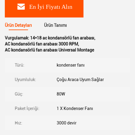
En İyi Fiyatı Alın
Ürün Detayları
Ürün Tanımı
Vurgulamak:
14*18 ac kondansörlü fan arabası
,
AC kondansörlü fan arabası 3000 RPM
,
AC kondansörlü fan arabası Universal Montage
Türü:
kondenser fanı
Uyumluluk:
Çoğu Araca Uyum Sağlar
Güç:
80W
Paket İçeriği:
1 X Kondenser Fanı
Hız:
3000 devir