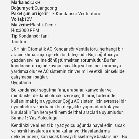
Marka adı:
JKH
Doğum yeri:
Guangdong
Paket şunları içerir:
1 X Kondansör Ventilatörü
Voltaj:
12V
Malzeme:
Plastik Demir
Hız:
3000 RPM
Tip:
Kondansör fanı
Tanıtım
JKH'nin Otomatik AC Kondansör Ventilatörü, herhangi bir
aracın kliması için gerekli bir bileşendir.Bu, soğutucuyu
gazdan sıvı haline dönüştürmekten sorumludur.Bu fan,
kondansörün içinde uygun sıcaklığı ve basıncı korumaya
yardımcı olur ve AC sisteminizin verimli ve etkili bir şekilde
çalışmasını sağlar.
Uygulama
Bu kondansör soğutma fanı, arabalar, kamyonlar ve
minibüsler de dahil olmak üzere çeşitli araç türlerinde
kullanılmak için uygundur.Çoğu AC sistemi için evrensel bir
uyumludur ve herhangi bir değişiklik yapmadan kolayca
kurulabilirFan hem yerli hem de ithal araçlarla uyumludur.
Sahne 1: Yaz Yolculuğu
Kendinizi ve ailenizi bir yaz yolculuğunda hayal edin, sıcak
ve nemli havalarda araba kullanıyor.Havalandırma
deliklerinden çıkan sıcak havayı hissetmeye başlarsınız.. Bu