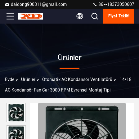
daidong900311@gmail.com
86--18373050607
Fiyat Teklifi
Ürünler
Evde
>
Ürünler
>
Otomatik AC Kondansör Ventilatörü
>
14*18
AC Kondansör Fan Car 3000 RPM Evrensel Montaj Tipi