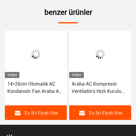
benzer ürünler
Video
Video
14*26cm Otomatik AC
Araba AC Kompresör
Kondansör Fan Araba AC
Ventilatörü Hızlı Kurulum
80W Uyumluluk Çoğu
için 12V 9 10 12 14 16 inç
Araca Uygun
En İyi Fiyatı Alın
En İyi Fiyatı Alın