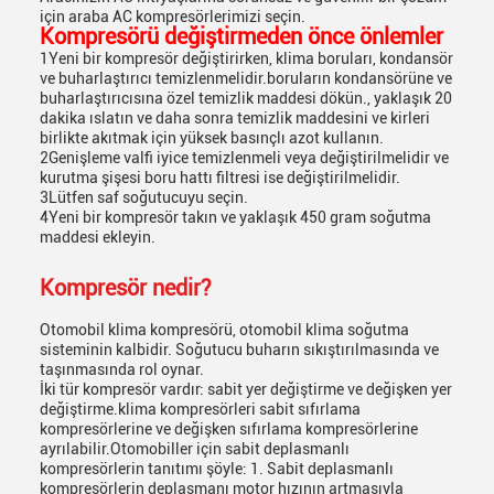
için araba AC kompresörlerimizi seçin.
Kompresörü değiştirmeden önce önlemler
1Yeni bir kompresör değiştirirken, klima boruları, kondansör
ve buharlaştırıcı temizlenmelidir.boruların kondansörüne ve
buharlaştırıcısına özel temizlik maddesi dökün., yaklaşık 20
dakika ıslatın ve daha sonra temizlik maddesini ve kirleri
birlikte akıtmak için yüksek basınçlı azot kullanın.
2Genişleme valfi iyice temizlenmeli veya değiştirilmelidir ve
kurutma şişesi boru hattı filtresi ise değiştirilmelidir.
3Lütfen saf soğutucuyu seçin.
4Yeni bir kompresör takın ve yaklaşık 450 gram soğutma
maddesi ekleyin.
Kompresör nedir?
Otomobil klima kompresörü, otomobil klima soğutma
sisteminin kalbidir. Soğutucu buharın sıkıştırılmasında ve
taşınmasında rol oynar.
İki tür kompresör vardır: sabit yer değiştirme ve değişken yer
değiştirme.klima kompresörleri sabit sıfırlama
kompresörlerine ve değişken sıfırlama kompresörlerine
ayrılabilir.Otomobiller için sabit deplasmanlı
kompresörlerin tanıtımı şöyle: 1. Sabit deplasmanlı
kompresörlerin deplasmanı motor hızının artmasıyla