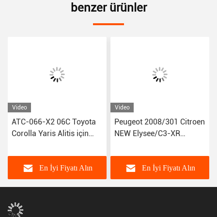
benzer ürünler
Video
Video
ATC-066-X2 06C Toyota
Peugeot 2008/301 Citroen
Corolla Yaris Alitis için
NEW Elysee/C3-XR
araba AC kompresörleri
JSR11T601088 için
88320-52010 883205201
A3802A1 Otomatik Hava
Kompresörü
En İyi Fiyatı Alın
En İyi Fiyatı Alın