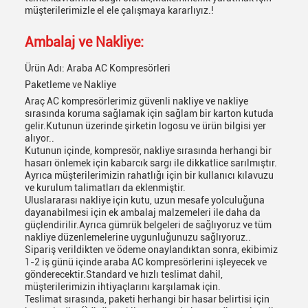
müşterilerimizle el ele çalışmaya kararlıyız.!
Ambalaj ve Nakliye:
Ürün Adı: Araba AC Kompresörleri
Paketleme ve Nakliye
Araç AC kompresörlerimiz güvenli nakliye ve nakliye
sırasında koruma sağlamak için sağlam bir karton kutuda
gelir.Kutunun üzerinde şirketin logosu ve ürün bilgisi yer
alıyor..
Kutunun içinde, kompresör, nakliye sırasında herhangi bir
hasarı önlemek için kabarcık sargı ile dikkatlice sarılmıştır.
Ayrıca müşterilerimizin rahatlığı için bir kullanıcı kılavuzu
ve kurulum talimatları da eklenmiştir.
Uluslararası nakliye için kutu, uzun mesafe yolculuğuna
dayanabilmesi için ek ambalaj malzemeleri ile daha da
güçlendirilir.Ayrıca gümrük belgeleri de sağlıyoruz ve tüm
nakliye düzenlemelerine uygunluğunuzu sağlıyoruz..
Sipariş verildikten ve ödeme onaylandıktan sonra, ekibimiz
1-2 iş günü içinde araba AC kompresörlerini işleyecek ve
gönderecektir.Standard ve hızlı teslimat dahil,
müşterilerimizin ihtiyaçlarını karşılamak için.
Teslimat sırasında, paketi herhangi bir hasar belirtisi için