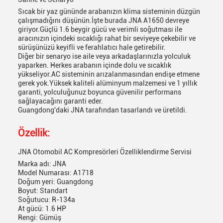
Sizi yakında arayacağız!
Sıcak bir yaz gününde arabanızın klima sisteminin düzgün
çalışmadığını düşünün.İşte burada JNA A1650 devreye
giriyor.Güçlü 1.6 beygir gücü ve verimli soğutması ile
aracınızın içindeki sıcaklığı rahat bir seviyeye çekebilir ve
sürüşünüzü keyifli ve ferahlatıcı hale getirebilir.
Diğer bir senaryo ise aile veya arkadaşlarınızla yolculuk
yaparken. Herkes arabanın içinde dolu ve sıcaklık
yükseliyor.AC sisteminin arızalanmasından endişe etmene
gerek yok.Yüksek kaliteli alüminyum malzemesi ve 1 yıllık
garanti, yolculuğunuz boyunca güvenilir performans
sağlayacağını garanti eder.
Guangdong'daki JNA tarafından tasarlandı ve üretildi.
Özellik:
JNA Otomobil AC Kompresörleri Özelliklendirme Servisi
Marka adı: JNA
Model Numarası: A1718
Sunmak
Doğum yeri: Guangdong
Boyut: Standart
Soğutucu: R-134a
At gücü: 1.6 HP
Rengi: Gümüş