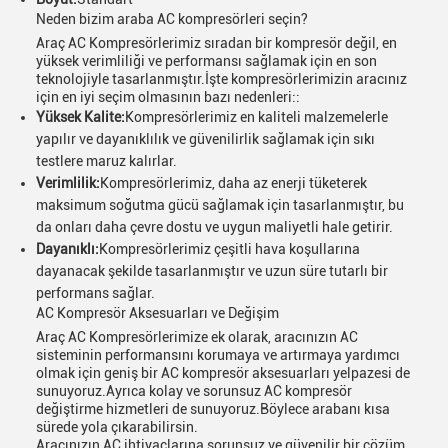
Neden bizim araba AC kompresörleri seçin?
Araç AC Kompresörlerimiz sıradan bir kompresör değil, en
yüksek verimliliği ve performansı sağlamak için en son
teknolojiyle tasarlanmıştır.İşte kompresörlerimizin aracınız
için en iyi seçim olmasının bazı nedenleri::
Yüksek Kalite:
Kompresörlerimiz en kaliteli malzemelerle
yapılır ve dayanıklılık ve güvenilirlik sağlamak için sıkı
testlere maruz kalırlar.
Verimlilik:
Kompresörlerimiz, daha az enerji tüketerek
maksimum soğutma gücü sağlamak için tasarlanmıştır, bu
da onları daha çevre dostu ve uygun maliyetli hale getirir.
Dayanıklı:
Kompresörlerimiz çeşitli hava koşullarına
dayanacak şekilde tasarlanmıştır ve uzun süre tutarlı bir
performans sağlar.
AC Kompresör Aksesuarları ve Değişim
Araç AC Kompresörlerimize ek olarak, aracınızın AC
sisteminin performansını korumaya ve artırmaya yardımcı
olmak için geniş bir AC kompresör aksesuarları yelpazesi de
sunuyoruz.Ayrıca kolay ve sorunsuz AC kompresör
değiştirme hizmetleri de sunuyoruz.Böylece arabanı kısa
sürede yola çıkarabilirsin.
Aracınızın AC ihtiyaçlarına sorunsuz ve güvenilir bir çözüm