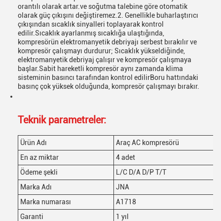
orantılı olarak artar.ve soğutma talebine göre otomatik
olarak güç çıkışını değiştiremez.2. Genellikle buharlaştırıcı
çıkışından sıcaklık sinyalleri toplayarak kontrol
edilir.Sıcaklık ayarlanmış sıcaklığa ulaştığında,
kompresörün elektromanyetik debriyajı serbest bırakılır ve
kompresör çalışmayı durdurur; Sıcaklık yükseldiğinde,
elektromanyetik debriyaj çalışır ve kompresör çalışmaya
başlar.Sabit hareketli kompresör aynı zamanda klima
sisteminin basıncı tarafından kontrol edilirBoru hattındaki
basınç çok yüksek olduğunda, kompresör çalışmayı bırakır.
Teknik parametreler:
Ürün Adı
Araç AC kompresörü
En az miktar
4 adet
Ödeme şekli
L/C D/A D/P T/T
Marka Adı
JNA
Marka numarası
A1718
Garanti
1 yıl