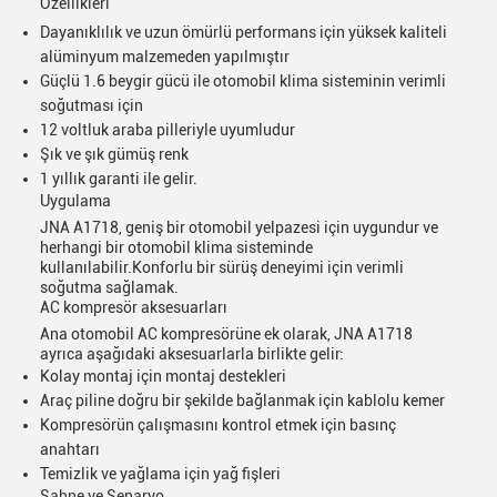
Özellikleri
Dayanıklılık ve uzun ömürlü performans için yüksek kaliteli
alüminyum malzemeden yapılmıştır
Güçlü 1.6 beygir gücü ile otomobil klima sisteminin verimli
soğutması için
12 voltluk araba pilleriyle uyumludur
Şık ve şık gümüş renk
1 yıllık garanti ile gelir.
Uygulama
JNA A1718, geniş bir otomobil yelpazesi için uygundur ve
herhangi bir otomobil klima sisteminde
kullanılabilir.Konforlu bir sürüş deneyimi için verimli
soğutma sağlamak.
AC kompresör aksesuarları
Ana otomobil AC kompresörüne ek olarak, JNA A1718
ayrıca aşağıdaki aksesuarlarla birlikte gelir:
Kolay montaj için montaj destekleri
Araç piline doğru bir şekilde bağlanmak için kablolu kemer
Kompresörün çalışmasını kontrol etmek için basınç
anahtarı
Mesaj bırakın
Temizlik ve yağlama için yağ fişleri
Sahne ve Senaryo