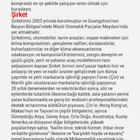
kompresör en iyi şekilde çalışıyor emin olmak için
buradayız.
Şirket
Şirketimiz 2003 yılında kurulmuştur ve Guangzhou'nun
Baiyun Bölgesi'ndeki Wanli Otomatik Parçalar Meydanı'nda
yer almaktadır..
Şirketimiz, otomobiller, tarım araçları, inşaat makineleri için
klima kompresörleri, genişleme valfleri, kondansörler,
buharlaştırıcılar ve diğer klima aksesuarlarına
odaklanıyor.ve kamyonlarÜrünlerimiz, zengin deneyim ve
güçlü güçle, yerli ve yabancı araç modellerinin tam
yelpazesini kapsar.Şirket, birinci sınıf pazar tepkisi hızı ve
anlayışı ile yeni ve nadir ürünler geliştirmek için dünya
çapında ve yerli markalarla işbirliği yapıyor.Fareo (Çin) ve
Marilli gibi uluslararası markalarla işbirliği yapıyoruz.
20 yıllık denemelerden ve sıkıntılardan sonra, söz ve
eylemlerde tutarlılık ilkesine bağlı kaldık, asla yalanın yerine
yalan kullanmadık,ve geniş bir endüstri profesyonellerinden
destek ve tanınma aldıkÜrün piyasası, Çin'in, Hong Kong'un,
Makao'nun ve Tayvan'ın çeşitli bölgelerini, ayrıca
Güneydoğu Asya, Güney Asya, Orta Doğu, Avustralya, Kuzey
Amerika,ve dünyanın diğer bölgelerinde, yüksek
popülariteye sahip. "kalite önce, teknik hizmet, itibar önce
ve kalite güvencesi" ilkesine ve "karşılıklı fayda ve kazanç"
temel kavramına bağlı olarak,Mükemmellik yaratmak için