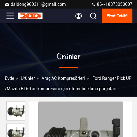
daidong900311@gmail.com
86--18373050607
Fiyat Teklifi
Ürünler
Evde
>
Ürünler
>
Araç AC Kompresörleri
>
Ford Ranger Pick UP
/Mazda BT50 ac kompresörü için otomobil klima parçaları
AB3919D629AA AB3919D629BB 1715092