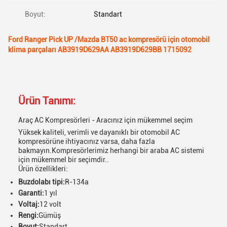
Boyut:
Standart
Ford Ranger Pick UP /Mazda BT50 ac kompresörü için otomobil
klima parçaları AB3919D629AA AB3919D629BB 1715092
Ürün Tanımı:
Araç AC Kompresörleri - Aracınız için mükemmel seçim
Yüksek kaliteli, verimli ve dayanıklı bir otomobil AC
kompresörüne ihtiyacınız varsa, daha fazla
bakmayın.Kompresörlerimiz herhangi bir araba AC sistemi
için mükemmel bir seçimdir..
Ürün özellikleri:
Buzdolabı tipi:
R-134a
Garanti:
1 yıl
Voltaj:
12 volt
Rengi:
Gümüş
Boyut:
Standart