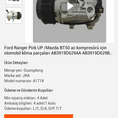
Ford Ranger Pick UP /Mazda BT50 ac kompresörü için
otomobil klima parçaları AB3919D629AA AB3919D629BB
1715092
Ürün Detayları
Menşe yeri: Guangdong
Marka adı: JNA
Model numarası: A1718
Ödeme ve Gönderim Koşulları
Min sipariş miktarı: 4 Adet
Ambalaj bilgileri: 4 adet/1 kutu
Ödeme koşulları: L/C, D/A, D/P, T/T