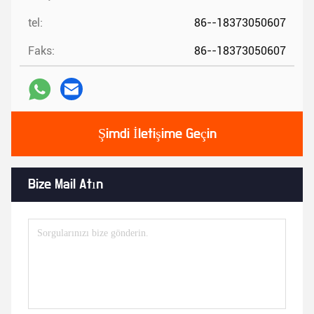
tel:
86--18373050607
Faks:
86--18373050607
Şimdi İletişime Geçin
Bize Mail Atın