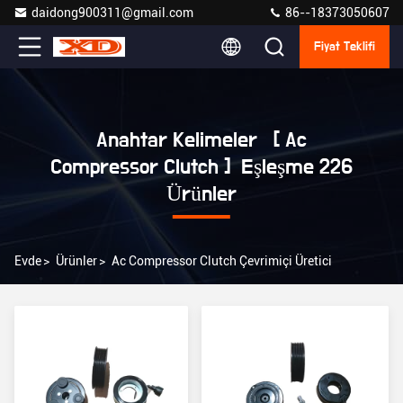
daidong900311@gmail.com
86--18373050607
Fiyat Teklifi
Anahtar Kelimeler [ Ac
Compressor Clutch ] Eşleşme 226
Ürünler
Evde
>
Ürünler
>
Ac Compressor Clutch Çevrimiçi Üretici