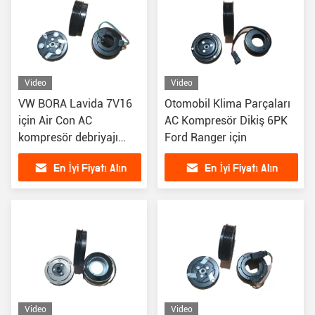
Video
Video
VW BORA Lavida 7V16
Otomobil Klima Parçaları
için Air Con AC
AC Kompresör Dikiş 6PK
kompresör debriyajı
Ford Ranger için
değiştirme
En İyi Fiyatı Alın
En İyi Fiyatı Alın
Video
Video