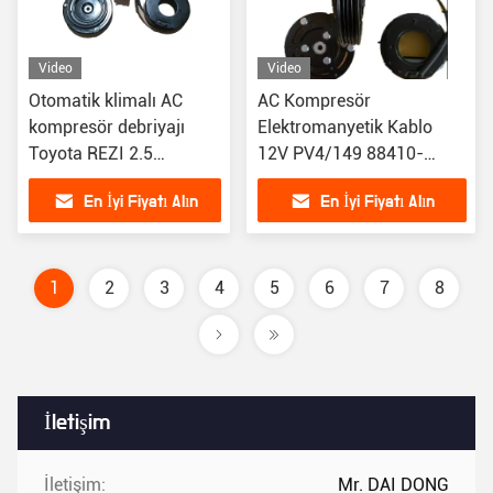
Video
Video
Otomatik klimalı AC
AC Kompresör
kompresör debriyajı
Elektromanyetik Kablo
Toyota REZI 2.5
12V PV4/149 88410-
Highlander 3.5
0K460 88410-0K480
En İyi Fiyatı Alın
En İyi Fiyatı Alın
1
2
3
4
5
6
7
8
İletişim
İletişim:
Mr. DAI DONG