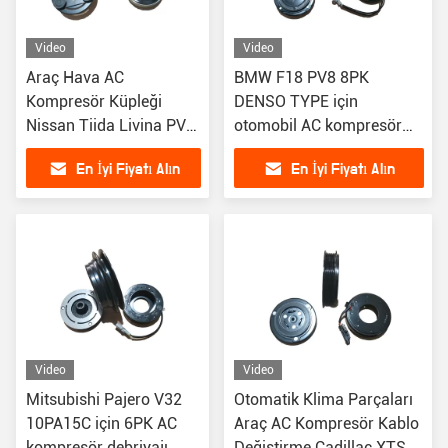
Video
Video
Araç Hava AC
BMW F18 PV8 8PK
Kompresör Küpleği
DENSO TYPE için
Nissan Tiida Livina PV7
otomobil AC kompresör
12V için
debriyajı
En İyi Fiyatı Alın
En İyi Fiyatı Alın
Video
Video
Mitsubishi Pajero V32
Otomatik Klima Parçaları
10PA15C için 6PK AC
Araç AC Kompresör Kablo
kompresör debriyajı
Değiştirme Cadillac XTS